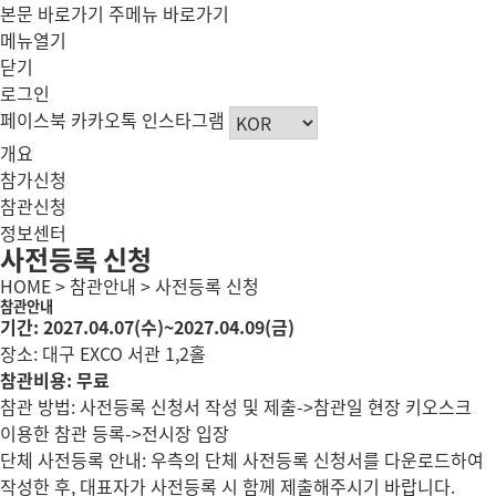
본문 바로가기
주메뉴 바로가기
메뉴열기
닫기
로그인
페이스북
카카오톡
인스타그램
개요
참가신청
참관신청
정보센터
사전등록 신청
HOME > 참관안내 > 사전등록 신청
참관안내
기간: 2027.04.07(수)~2027.04.09(금)
장소: 대구 EXCO 서관 1,2홀
참관비용: 무료
참관 방법: 사전등록 신청서 작성 및 제출->참관일 현장 키오스크
이용한 참관 등록->전시장 입장
단체 사전등록 안내: 우측의 단체 사전등록 신청서를 다운로드하여
작성한 후, 대표자가 사전등록 시 함께 제출해주시기 바랍니다.