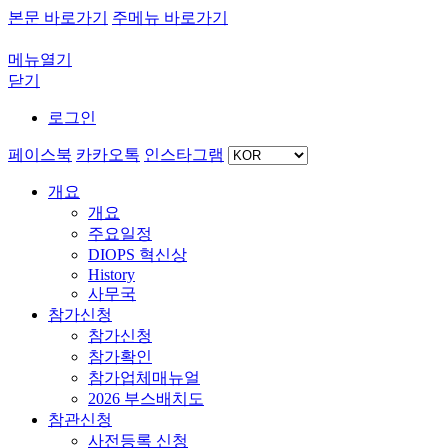
본문 바로가기
주메뉴 바로가기
메뉴열기
닫기
로그인
페이스북
카카오톡
인스타그램
개요
개요
주요일정
DIOPS 혁신상
History
사무국
참가신청
참가신청
참가확인
참가업체매뉴얼
2026 부스배치도
참관신청
사전등록 신청